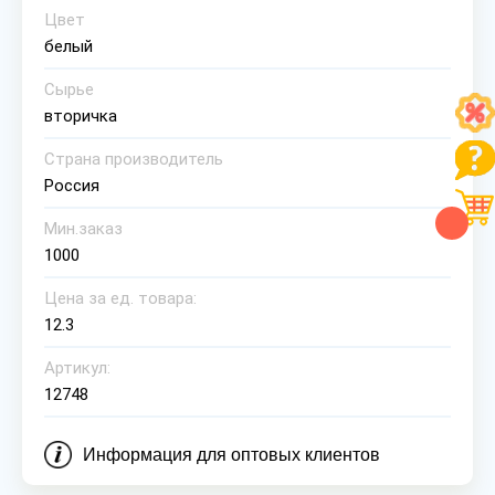
Цвет
белый
Сырье
вторичка
Страна производитель
Россия
Мин.заказ
1000
Цена за ед. товара:
12.3
Артикул:
12748
Информация для оптовых клиентов