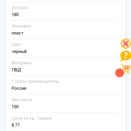
Литраж
180
Упаковка
пласт
Цвет
черный
Материал
ПВД
Страна производитель
Россия
Мин.заказ
100
Цена за ед. товара:
8.77