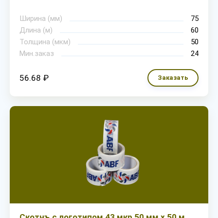
Ширина (мм)
75
Длина (м)
60
Толщина (мкм)
50
Мин.заказ
24
56.68 ₽
Заказать
Скотчъ с логотипом 43 мкр 50 мм х 50 м