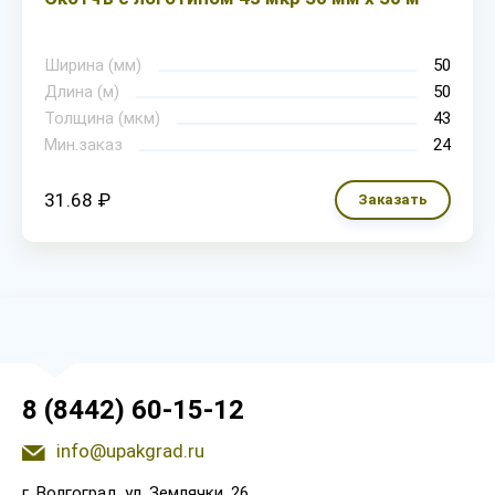
Ширина (мм)
50
Длина (м)
50
Толщина (мкм)
43
Мин.заказ
24
31.68 ₽
Заказать
8 (8442) 60-15-12
info@upakgrad.ru
г. Волгоград, ул. Землячки, 26