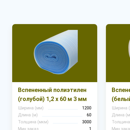
Вспененный полиэтилен
Вспен
(голубой) 1,2 х 60 м 3 мм
(белый
Ширина (мм)
1200
Ширина 
Длина (м)
60
Длина (м
Толщина (мкм)
3000
Толщина
Мин.заказ
1
Мин.зака