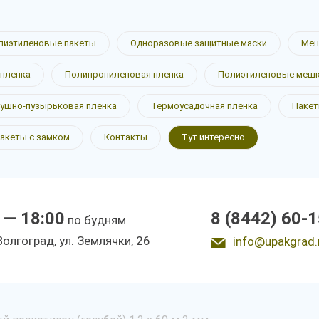
лиэтиленовые пакеты
Одноразовые защитные маски
Меш
пленка
Полипропиленовая пленка
Полиэтиленовые меш
ушно-пузырьковая пленка
Термоусадочная пленка
Пакет
акеты с замком
Контакты
Тут интересно
 — 18:00
8 (8442) 60-
по будням
 Волгоград, ул. Землячки, 26
info@upakgrad.