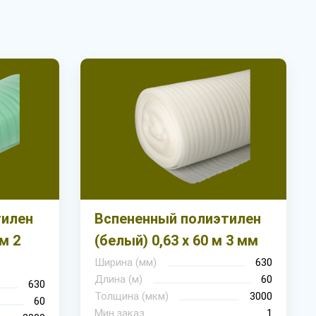
тилен
Вспененный полиэтилен
 м 2
(белый) 0,63 х 60 м 3 мм
Ширина (мм)
630
Длина (м)
60
630
Толщина (мкм)
3000
60
Мин.заказ
1