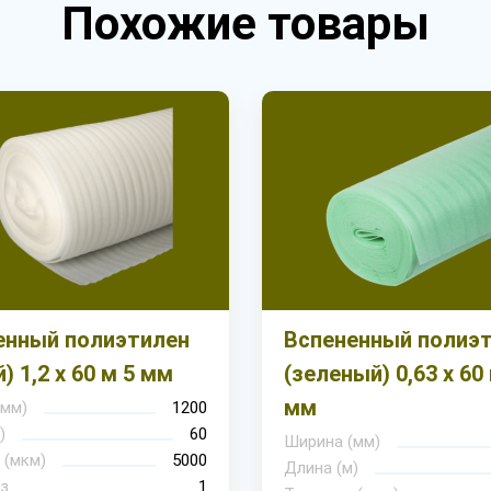
Похожие товары
енный полиэтилен
Вспененный полиэ
) 1,2 х 60 м 5 мм
(зеленый) 0,63 х 60
мм
(мм)
1200
)
60
Ширина (мм)
 (мкм)
5000
Длина (м)
з
1