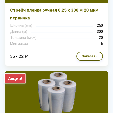
Стрейч пленка ручная 0,25 х 300 м 20 мкм
первичка
Ширина (мм)
250
Длина (м)
300
Толщина (мкм)
20
Мин.заказ
6
357.22 ₽
Заказать
Акция!