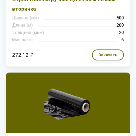
вторичка
Ширина (мм)
500
Длина (м)
200
Толщина (мкм)
20
Мин.заказ
6
272.12 ₽
Заказать