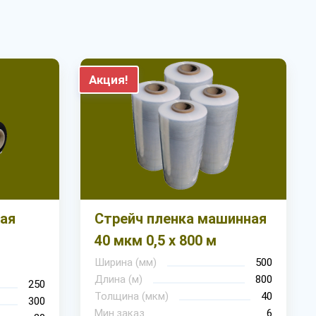
Акция!
ная
Стрейч пленка машинная
40 мкм 0,5 х 800 м
Ширина (мм)
500
Длина (м)
800
250
Толщина (мкм)
40
300
Мин.заказ
6