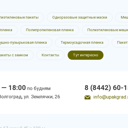
лиэтиленовые пакеты
Одноразовые защитные маски
Меш
пленка
Полипропиленовая пленка
Полиэтиленовые меш
ушно-пузырьковая пленка
Термоусадочная пленка
Пакет
акеты с замком
Контакты
Тут интересно
 — 18:00
8 (8442) 60-
по будням
 Волгоград, ул. Землячки, 26
info@upakgrad.