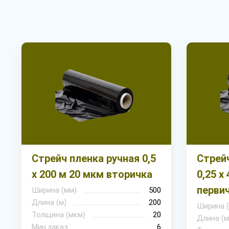
Стрейч пленка ручная 0,5
Стрейч
х 200 м 20 мкм вторичка
0,25 х
перви
Ширина (мм)
500
Длина (м)
200
Ширина 
Толщина (мкм)
20
Длина (м
Мин.заказ
6