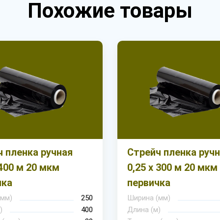
Похожие товары
 пленка ручная
Стрейч пленка руч
 400 м 20 мкм
0,25 х 300 м 20 мкм
чка
первичка
(мм)
250
Ширина (мм)
)
400
Длина (м)