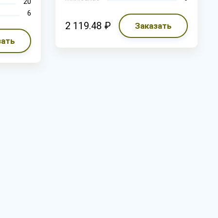
20
6
2 119.48 ₽
Заказать
зать