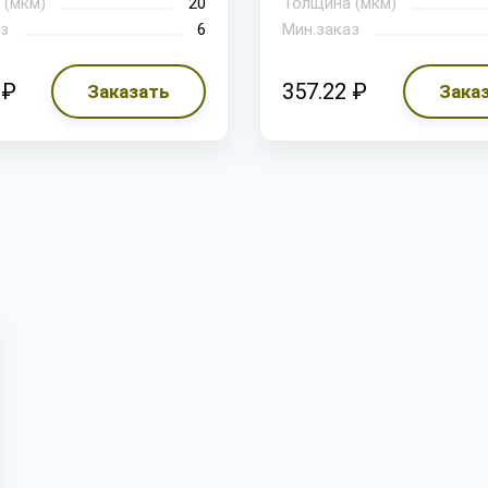
 (мкм)
20
Толщина (мкм)
з
6
Мин.заказ
 ₽
357.22 ₽
Заказать
Зака