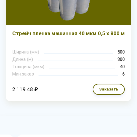
Стрейч пленка машинная 40 мкм 0,5 х 800 м
Ширина (мм)
500
Длина (м)
800
Толщина (мкм)
40
Мин.заказ
6
2 119.48 ₽
Заказать