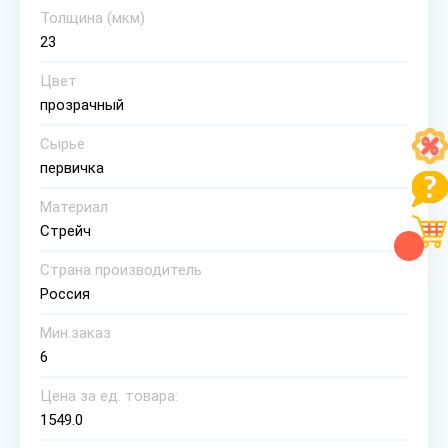
Толщина (мкм)
23
Цвет
прозрачный
Сырье
первичка
Материал
Стрейч
Страна производитель
Россия
Мин.заказ
6
Цена за ед. товара:
1549.0