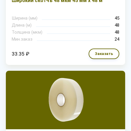
Широкий скотчъ 48 мкм 45 мм х 48 м
Ширина (мм)
45
Длина (м)
48
Толщина (мкм)
48
Мин.заказ
24
33.35 ₽
Заказать