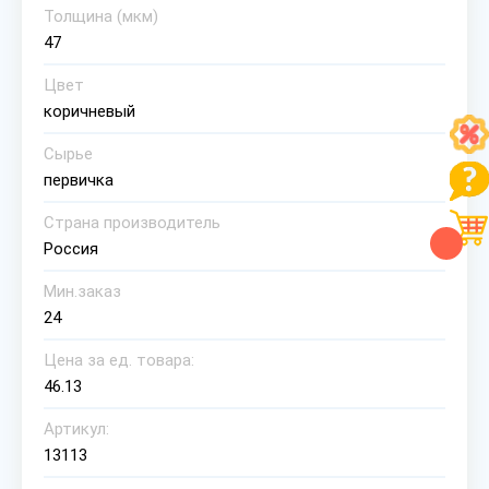
Толщина (мкм)
47
Цвет
коричневый
Сырье
первичка
Страна производитель
Россия
Мин.заказ
24
Цена за ед. товара:
46.13
Артикул:
13113