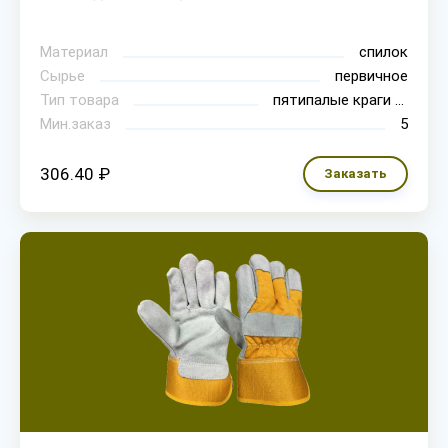
Материал
спилок
Сырье
первичное
Тип товара
пятипалые краги для сварки
Мин.заказ
5
306.40 ₽
Заказать