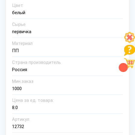
Цвет
белый
Сырье
первичка
Материал
ПП
Страна производитель
Россия
Мин.заказ
1000
Цена за ед. товара:
8.0
Артикул:
12732