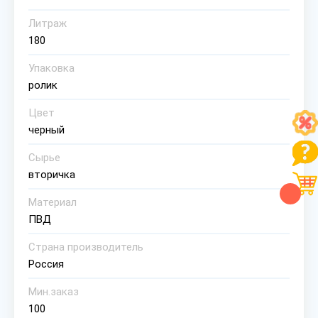
Литраж
180
Упаковка
ролик
Цвет
черный
Сырье
вторичка
Материал
ПВД
Страна производитель
Россия
Мин.заказ
100