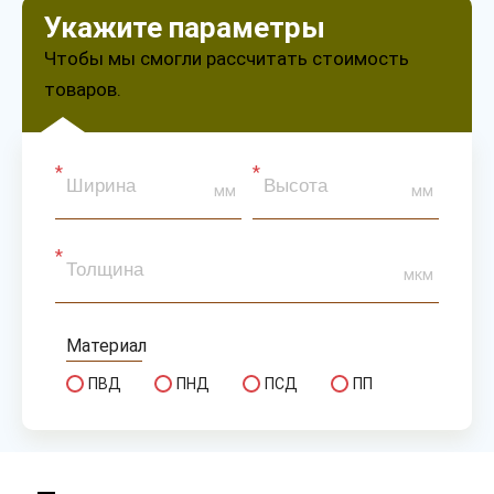
Укажите параметры
Чтобы мы смогли рассчитать стоимость
товаров.
мм
мм
мкм
Материал
ПВД
ПНД
ПСД
ПП
Сырье
первичное
вторичное