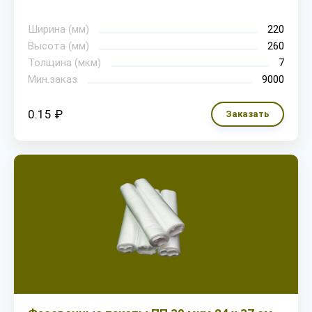
Ширина (мм)
220
Высота (мм)
260
Толщина (мкм)
7
Мин.заказ
9000
0.15 ₽
Заказать