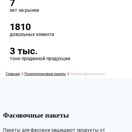
7
лет на рынке
Перфорация
1810
есть
нет
довольных клиента
Ручки
3 тыс.
есть
нет
тонн проданной продукции
Главная
Полиэтиленовые пакеты
Пакеты фасовочные
Фасовочные пакеты
Пакеты для фасовки защищают продукты от