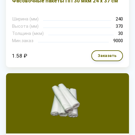
Фасовочные пакеты ПП 30 мкм 24 х 37 см
Ширина (мм)
240
Высота (мм)
370
Толщина (мкм)
30
Мин.заказ
9000
1.58 ₽
Заказать